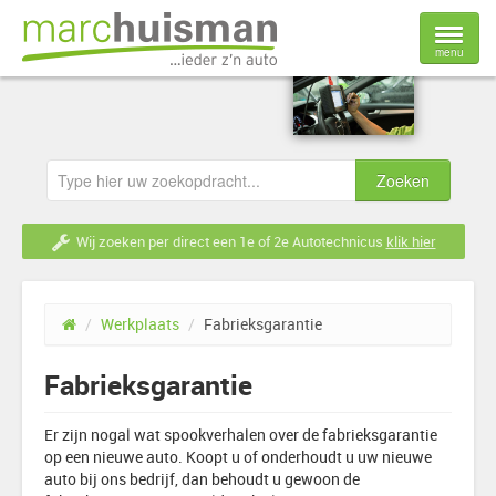
menu
Home
Voorraad
Nieuwe auto's
Wij zoeken per direct een 1e of 2e Autotechnicus
klik hier
Verkoop
/
Werkplaats
/
Fabrieksgarantie
Werkplaats
Fabrieksgarantie
Over ons
Er zijn nogal wat spookverhalen over de fabrieksgarantie
Contact
op een nieuwe auto. Koopt u of onderhoudt u uw nieuwe
auto bij ons bedrijf, dan behoudt u gewoon de