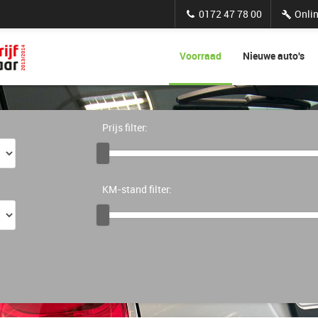
0172 47 78 00
Onlin
Voorraad
Nieuwe auto's
Prijs filter:
KM-stand filter: