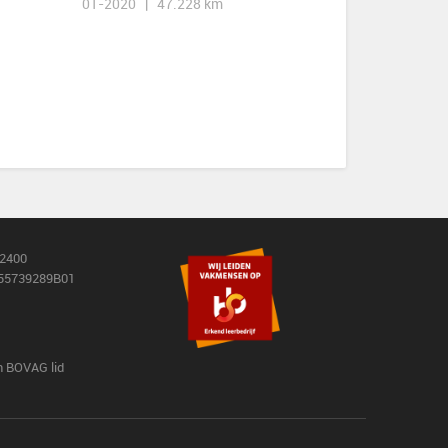
01-2020 | 47.228 km
2400
55739289B01
jn BOVAG lid