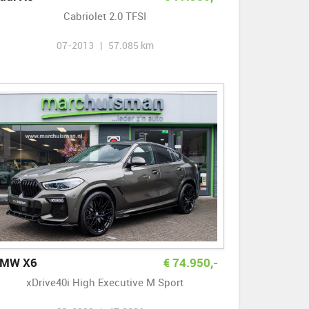
Cabriolet 2.0 TFSI
07-2013 | 57.085 km
MW X6
€
74.950
,-
xDrive40i High Executive M Sport