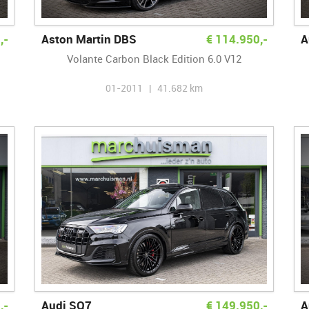
0
,-
Aston Martin DBS
€
114.950
,-
A
Volante Carbon Black Edition 6.0 V12
01-2011 | 41.682 km
0
,-
Audi SQ7
€
149.950
,-
A