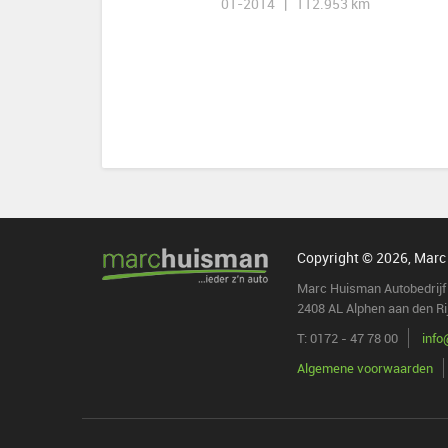
01-2014 | 112.953 km
Copyright © 2026, Marc
Marc Huisman Autobedrijf 
2408 AL Alphen aan den Ri
T: 0172 - 47 78 00
inf
Algemene voorwaarden