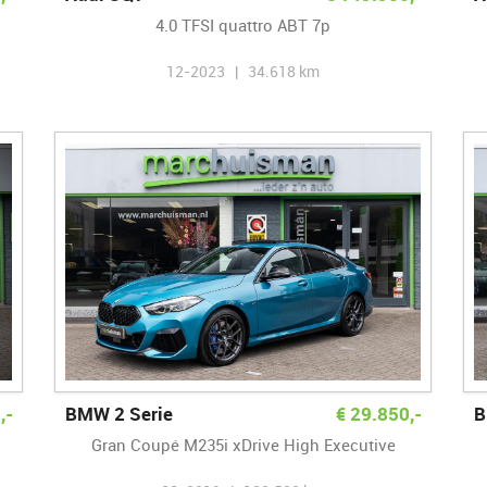
4.0 TFSI quattro ABT 7p
12-2023 | 34.618 km
0
,-
BMW 2 Serie
€
29.850
,-
B
Gran Coupé M235i xDrive High Executive