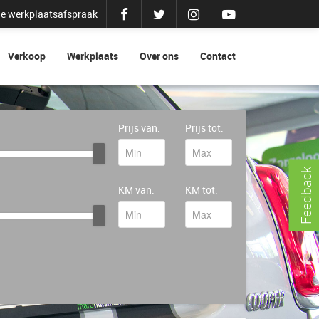
e werkplaatsafspraak
Verkoop
Werkplaats
Over ons
Contact
Prijs van:
Prijs tot:
Feedback
KM van:
KM tot: