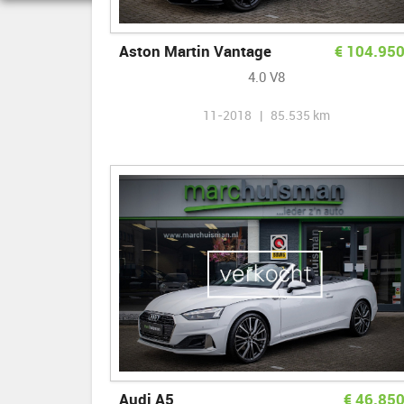
Aston Martin Vantage
€
104.95
4.0 V8
11-2018 | 85.535 km
Audi A5
€
46.85