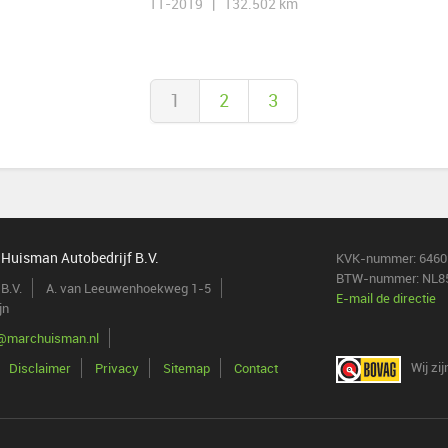
11-2019 | 132.502 km
1
2
3
 Huisman Autobedrijf B.V.
KVK-nummer: 6460
BTW-nummer: NL8
B.V.
A. van Leeuwenhoekweg 1-5
E-mail de directie
jn
o@marchuisman.nl
Wij zi
Disclaimer
Privacy
Sitemap
Contact