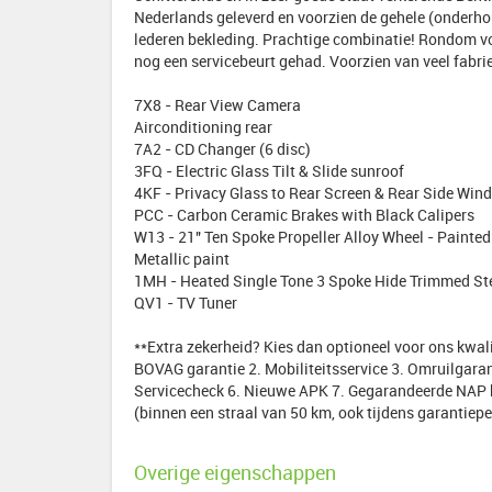
Nederlands geleverd en voorzien de gehele (onderhouds
lederen bekleding. Prachtige combinatie! Rondom v
nog een servicebeurt gehad. Voorzien van veel fabri
7X8 - Rear View Camera
Airconditioning rear
7A2 - CD Changer (6 disc)
3FQ - Electric Glass Tilt & Slide sunroof
4KF - Privacy Glass to Rear Screen & Rear Side Win
PCC - Carbon Ceramic Brakes with Black Calipers
W13 - 21" Ten Spoke Propeller Alloy Wheel - Painted
Metallic paint
1MH - Heated Single Tone 3 Spoke Hide Trimmed St
QV1 - TV Tuner
**Extra zekerheid? Kies dan optioneel voor ons kwa
BOVAG garantie 2. Mobiliteitsservice 3. Omruilgaran
Servicecheck 6. Nieuwe APK 7. Gegarandeerde NAP k
(binnen een straal van 50 km, ook tijdens garantiep
Overige eigenschappen