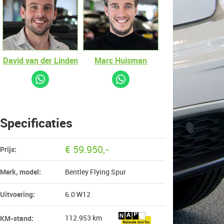
David van der Linden
Marc Huisman
Specificaties
€
59.950
,-
Prijs:
Merk, model:
Bentley Flying Spur
Uitvoering:
6.0 W12
112.953 km
KM-stand: