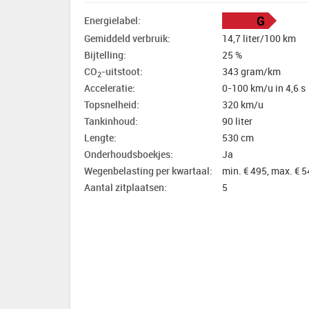
G
Energielabel:
Gemiddeld verbruik:
14,7 liter/100 km
Bijtelling:
25 %
CO
-uitstoot:
343 gram/km
2
Acceleratie:
0-100 km/u in 4,6 s
Topsnelheid:
320 km/u
Tankinhoud:
90 liter
Lengte:
530 cm
Onderhoudsboekjes:
Ja
Wegenbelasting per kwartaal:
min. € 495, max. € 
Aantal zitplaatsen:
5