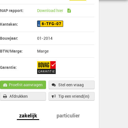
NAP rapport:
Download hier
6-TFG-07
Kenteken:
NL
Bouwjaar:
01-2014
BTW/Marge:
Marge
Garantie:
Proefrit aanvragen
Stel een vraag
Afdrukken
Tip een vriend(in)
zakelijk
particulier