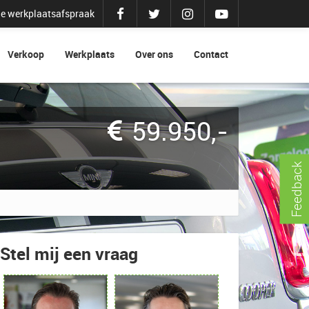
e werkplaatsafspraak
Verkoop
Werkplaats
Over ons
Contact
59.950
,-
Feedback
Stel mij een vraag