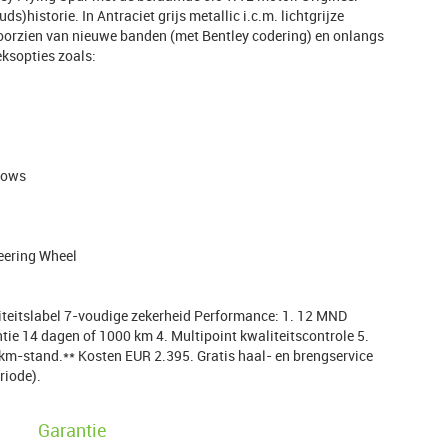
)historie. In Antraciet grijs metallic i.c.m. lichtgrijze
oorzien van nieuwe banden (met Bentley codering) en onlangs
eksopties zoals:
dows
eering Wheel
liteitslabel 7-voudige zekerheid Performance: 1. 12 MND
tie 14 dagen of 1000 km 4. Multipoint kwaliteitscontrole 5.
m-stand.** Kosten EUR 2.395. Gratis haal- en brengservice
eriode).
Garantie