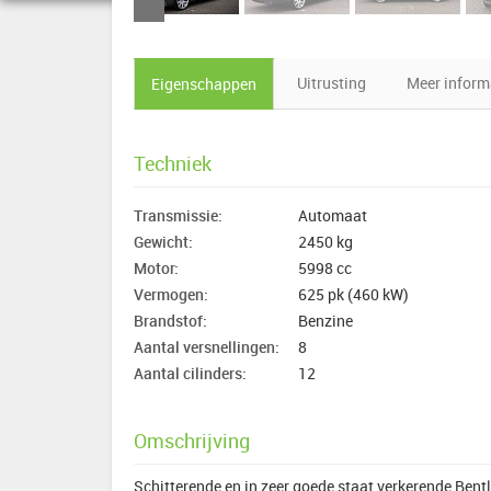
Uitrusting
Meer inform
Eigenschappen
Techniek
Transmissie:
Automaat
Gewicht:
2450 kg
Motor:
5998 cc
Vermogen:
625 pk (460 kW)
Brandstof:
Benzine
Aantal versnellingen:
8
Aantal cilinders:
12
Omschrijving
Schitterende en in zeer goede staat verkerende Ben