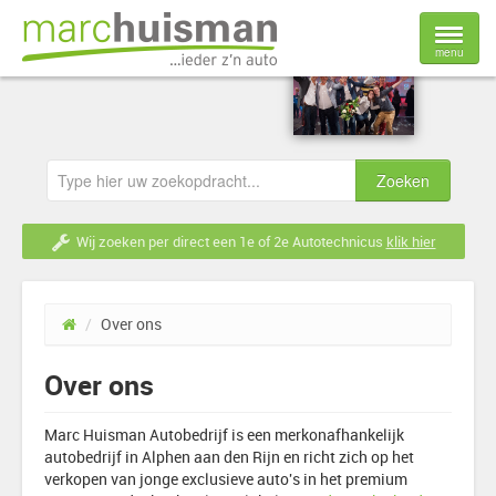
menu
Home
Voorraad
Nieuwe auto's
Wij zoeken per direct een 1e of 2e Autotechnicus
klik hier
Verkoop
/
Over ons
Werkplaats
Over ons
Over ons
Marc Huisman Autobedrijf is een merkonafhankelijk
Contact
autobedrijf in Alphen aan den Rijn en richt zich op het
verkopen van jonge exclusieve auto's in het premium