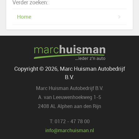
Verder zoeken:
Home
Copyright © 2026, Marc Huisman Autobedrijf
B.V.
Marc Huisman Autobedrijf B.V.
A. van Leeuwenhoekweg 1-5
2408 AL Alphen aan den Rijn
T: 0172 - 47 78 00
info@marchuisman.nl