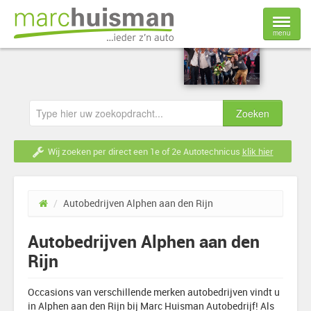
menu
Home
Voorraad
Nieuwe auto's
Wij zoeken per direct een 1e of 2e Autotechnicus
klik hier
Verkoop
/
Autobedrijven Alphen aan den Rijn
Werkplaats
Autobedrijven Alphen aan den
Over ons
Rijn
Contact
Occasions van verschillende merken autobedrijven vindt u
in Alphen aan den Rijn bij Marc Huisman Autobedrijf! Als