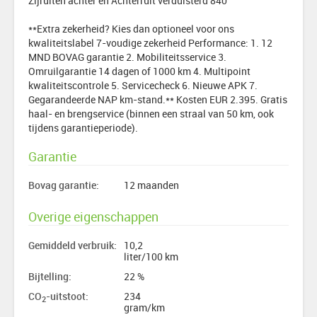
Zijruiten achter en Achterruit verduisterd 840
**Extra zekerheid? Kies dan optioneel voor ons
kwaliteitslabel 7-voudige zekerheid Performance: 1. 12
MND BOVAG garantie 2. Mobiliteitsservice 3.
Omruilgarantie 14 dagen of 1000 km 4. Multipoint
kwaliteitscontrole 5. Servicecheck 6. Nieuwe APK 7.
Gegarandeerde NAP km-stand.** Kosten EUR 2.395. Gratis
haal- en brengservice (binnen een straal van 50 km, ook
tijdens garantieperiode).
Garantie
Bovag garantie:
12 maanden
Overige eigenschappen
Gemiddeld verbruik:
10,2
liter/100 km
Bijtelling:
22 %
CO
-uitstoot:
234
2
gram/km