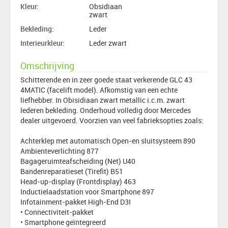
Kleur:
Obsidiaan
zwart
Bekleding:
Leder
Interieurkleur:
Leder zwart
Omschrijving
Schitterende en in zeer goede staat verkerende GLC 43
4MATIC (facelift model). Afkomstig van een echte
liefhebber. In Obisidiaan zwart metallic i.c.m. zwart
lederen bekleding. Onderhoud volledig door Mercedes
dealer uitgevoerd. Voorzien van veel fabrieksopties zoals:
Achterklep met automatisch Open-en sluitsysteem 890
Ambienteverlichting 877
Bagageruimteafscheiding (Net) U40
Bandenreparatieset (Tirefit) B51
Head-up-display (Frontdisplay) 463
Inductielaadstation voor Smartphone 897
Infotainment-pakket High-End D3I
• Connectiviteit-pakket
• Smartphone geïntegreerd