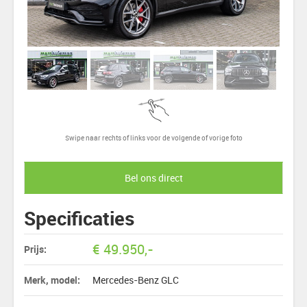
Swipe naar rechts of links voor de volgende of vorige foto
Bel ons direct
Specificaties
€
49.950
,-
Prijs:
Merk, model:
Mercedes-Benz GLC