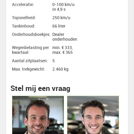
Acceleratie:
0-100 km/u
in 4,9 s
Topsnelheid:
250 km/u
Tankinhoud:
66 liter
Onderhoudsboekjes:
Dealer
onderhouden
Wegenbelasting per
min. € 333,
kwartaal:
max. € 365
Aantal zitplaatsen:
5
Max. trekgewicht:
2.460 kg
Stel mij een vraag