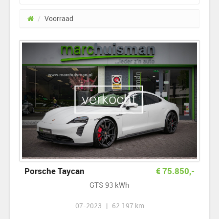
/
Voorraad
Porsche Taycan
€
75.850
,-
GTS 93 kWh
07-2023 | 62.197 km