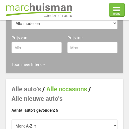
Model:
menu
Home
Prijs van:
Prijs tot:
Voorraad
Nieuwe auto's
Toon meer filters
Verkoop
Alle auto's
/
Alle occasions
/
Werkplaats
Alle nieuwe auto's
Over ons
Aantal auto's gevonden: 5
Contact