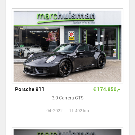
Porsche 911
€
174.850
,-
3.0 Carrera GTS
04-2022 | 11.492 km