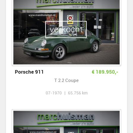
Porsche 911
€
189.950
,-
T 2.2 Coupe
07-1970 | 65.756 km